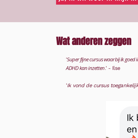
Wat anderen zeggen
'
Super fijne cursus waarbij ik goed 
ADHD kan inzetten
.
' - Ilse
'
Ik vond de cursus toegankelij