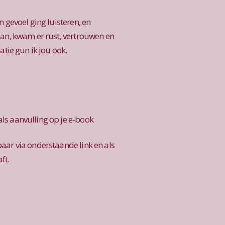
n gevoel ging luisteren, en
aan, kwam er rust, vertrouwen en
atie gun ik jou ook.
ls aanvulling op je e-book
aar via onderstaande link en als
ft.