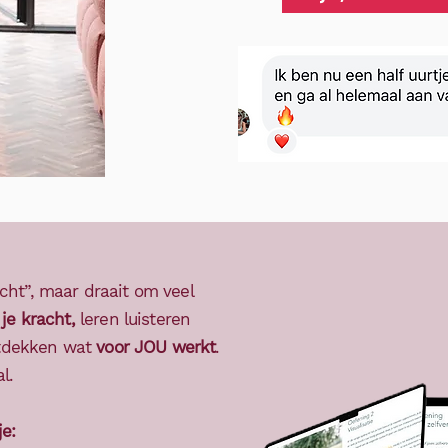
cht”, maar draait om veel
 je kracht,
leren luisteren
ontdekken wat
voor JOU werkt
.
l.
e: