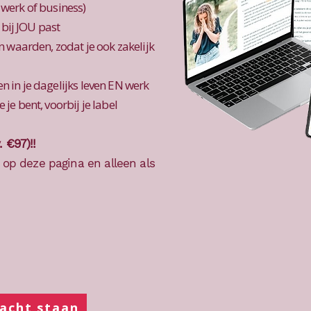
e werk of business)
 bij JOU past
 en waarden, zodat je ook zakelijk
en in je dagelijks leven EN werk
 je bent, voorbij je label
. €97)!!
en op deze pagina en alleen als
racht staan