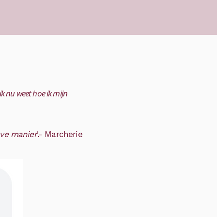
ik nu weet hoe ik mijn
eve manier
'.- Marcherie