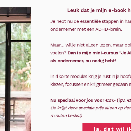
Leuk dat je mijn e-book 
Je hebt nu de essentiële stappen in h
ondernemer met een ADHD-brein.
Maar… wil je niet alleen lezen, maar oo
voelen?
Dan is mijn mini-cursus “Je AD
als ondernemer, nu nodig hebt!​
In 4 korte modules krijg je rust in je hoofd
kiezen, focussen en krijgt meer gedaan m
Nu speciaal voor jou voor €27,- (ipv. €
(Je krijgt deze speciale prijs alleen op de
minuten beslist)
Ja, dat wil i