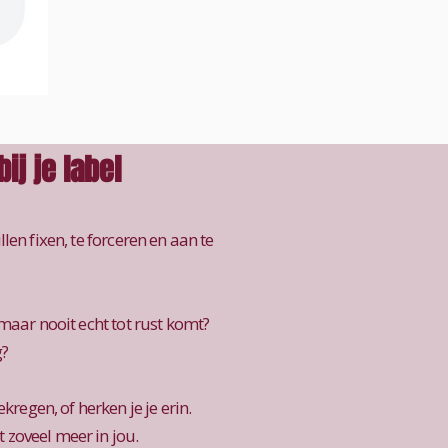
bij je label
illen fixen, te forceren en aan te
, maar nooit echt tot rust komt?
g?
regen, of herken je je erin.
t zoveel meer in jou.