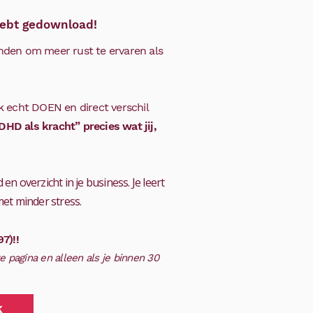
hebt gedownload!
anden om meer rust te ervaren als
k echt DOEN en direct verschil
HD als kracht” precies wat jij,
 en overzicht in je business. Je leert
et minder stress.
97)!!
ze pagina en alleen als je binnen 30
k