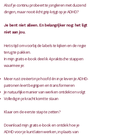
Alsof je continu probeert te jongleren met duizend
dingen, maar nooit écht grip krijgt op je ADHD? ​
Je bent niet alleen. En belangrijker nog: het ligt
niet aan jou. ​
Het is tijd om voorbij de labels te kijken en de regie
terug te pakken.
In mijn gratis e-book deel ik 4 praktische stappen
waarmee je: ​
Meer rust creëert in je hoofd én in je leven Je ADHD-
patronen leert begrijpen en transformeren
Je natuurlijke manier van werken ontdekt en volgt
Volledig in je kracht komt te staan
Klaar om de eerste stap te
zetten?
Download mijn gratis e-book en ontdek hoe je
ADHD voor je kunt laten werken, in plaats van