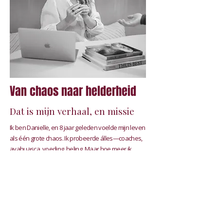
Van chaos naar helderheid
Dat is mijn verhaal, en missie
Ik ben Danielle, en 8 jaar geleden voelde mijn leven
als één grote chaos. Ik probeerde álles—coaches,
ayahuasca, voeding, heling. Maar hoe meer ik
zocht, hoe meer ik het overzicht verloor. Ik was
constant
naar antwoorden buiten mezelf
op zoek
en bleef hangen in
en
twijfel
onzekerheid.
Tot ik
ontdekte. Alles wat ik in die
Human Design
jaren had geleerd viel samen. Het gaf me