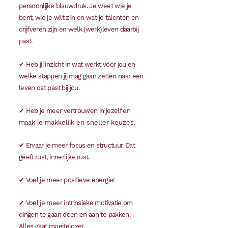
persoonlijke blauwdruk. Je weet wie je
bent, wie je wilt zijn en wat je talenten en
drijfveren zijn en welk (werk)leven daarbij
past.
✔ Heb jij inzicht in wat werkt voor jou en
welke stappen jij mag gaan zetten naar een
leven dat past bij jou.
✔ Heb je meer vertrouwen in jezelf en
m
aak je makkelijk en sneller keuzes.
✔ Ervaar je meer focus en structuur. Dat
geeft rust, innerlijke rust.
✔ Voel je meer positieve energie!
✔ Voel je meer intrinsieke motivatie om
dingen te gaan doen en aan te pakken.
Alles gaat moeitelozer.