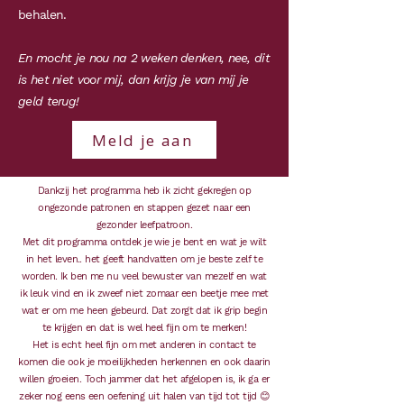
behalen.
En mocht je nou na 2 weken denken, nee, dit
is het niet voor mij, dan krijg je van mij je
geld terug!
Meld je aan
Dankzij het programma heb ik zicht gekregen op
ongezonde patronen en stappen gezet naar een
gezonder leefpatroon.
Met dit programma ontdek je wie je bent en wat je wilt
in het leven.. het geeft handvatten om je beste zelf te
worden. Ik ben me nu veel bewuster van mezelf en wat
ik leuk vind en ik zweef niet zomaar een beetje mee met
wat er om me heen gebeurd. Dat zorgt dat ik grip begin
te krijgen en dat is wel heel fijn om te merken!
Het is echt heel fijn om met anderen in contact te
komen die ook je moeilijkheden herkennen en ook daarin
willen groeien. Toch jammer dat het afgelopen is, ik ga er
zeker nog eens een oefening uit halen van tijd tot tijd 😊