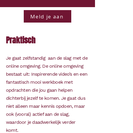
Meld je aan
Praktisch
Je gaat zelfstandig aan de slag met de
online omgeving.
De online omgeving
bestaat uit: Inspirerende video’s en een
fantastisch mooi werkboek met
opdrachten die jou gaan helpen
dichterbij jezelf te komen. Je gaat dus
niet alleen maar kennis opdoen, maar
ook (vooral) actief aan de slag,
waardoor je daadwerkelijk verder
komt.