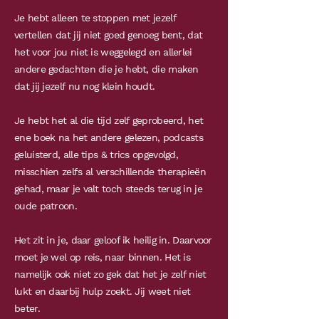
Je hebt alleen te stoppen met jezelf
vertellen dat jij niet goed genoeg bent, dat
het voor jou niet is weggelegd en allerlei
andere gedachten die je hebt, die maken
dat jij jezelf nu nog klein houdt.
Je hebt het al die tijd zelf geprobeerd, het
ene boek na het andere gelezen, podcasts
geluisterd, alle tips & trics opgevolgd,
misschien zelfs al verschillende therapieën
gehad, maar je valt toch steeds terug in je
oude patroon.​
Het zit in je, daar geloof ik heilig in. Daarvoor
moet je wel op reis, naar binnen. Het is
namelijk ook niet zo gek dat het je zelf niet
lukt en daarbij hulp zoekt. Jij weet niet
beter.