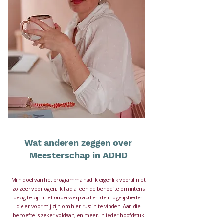
Wat anderen zeggen over
Meesterschap in ADHD
Mijn doel van het programma had ik eigenlijk vooraf niet
zo zeer voor ogen. Ik had alleen de behoefte om intens
bezig te zijn met onderwerp add en de mogelijkheden
die er voor mij zijn om hier rust in te vinden. Aan die
behoefte is zeker voldaan, en meer. In ieder hoofdstuk