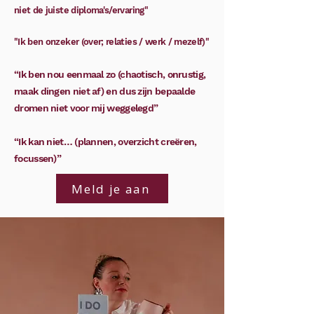
niet de juiste diploma's/ervaring"
"Ik ben onzeker (over; relaties / werk / mezelf)"
“Ik ben nou eenmaal zo (chaotisch, onrustig,
maak dingen niet af) en dus zijn bepaalde
dromen niet voor mij weggelegd”
“Ik kan niet… (plannen, overzicht creëren,
focussen)”
Meld je aan