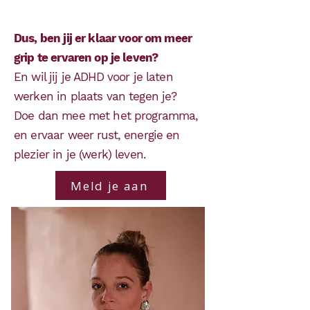
Dus, ben jij er klaar voor om meer
grip te ervaren op je leven?
En wil jij je ADHD voor je laten
werken in plaats van tegen je?
Doe dan mee met het programma,
en ervaar weer rust, energie en
plezier in je (werk) leven.
Meld je aan