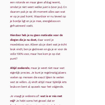
een rotonde en maar geen afslag neemt,
omdat je niet weet welke juist is (voor jou). En
daarom pak je op dit moment alles aan wat
er op je pad komt. Waardoor er nu teveel op
je bordje ligt en je je moe, energieloos en
gefrustreerd voelt.
Hierdoor heb je nu geen motivatie voor de
dingen die je nu doet,
daar word je
moedeloos van. Alleen als je doet wat je écht
leuk vindt, ben je gedreven en ga je er voor de
volle 100% voor, maar hoe kom je op dat
punt?
Altijd zoekende
, maar je weet niet naar wat
eigenlijk precies. Je kunt je regelmatig jaloers
voelen op mensen die exact lijken te weten
wat ze willen. Jij vindt altijd maar tijdelijk iets
leuks en bent al opzoek naar het volgende.
Je vraagt je weleens af:
wat is er mis met
mij?
Je hebt soms het gevoel dat er