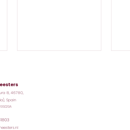
eesters
ura 8, 46780,
ia), Spain
1455029A
Jij noemt het ADHD, ik
Hum
noem het conditionering
onde
vert
31803
ene
eesters.nl