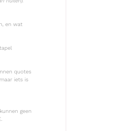
n huilen)
.
n, en wat 
tapel 
kunnen quotes 
maar iets is 
e kunnen geen 
.