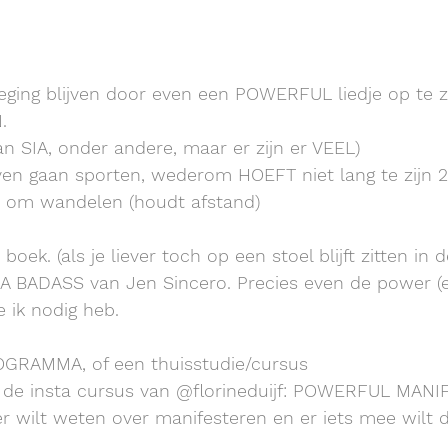
ging blijven door even een POWERFUL liedje op te ze
.
n SIA, onder andere, maar er zijn er VEEL)
ven gaan sporten, wederom HOEFT niet lang te zijn 2
e om wandelen (houdt afstand)
boek. (als je liever toch op een stoel blijft zitten in 
 A BADASS van Jen Sincero. Precies even de power (
e ik nodig heb.
OGRAMMA, of een thuisstudie/cursus
de insta cursus van @florineduijf: POWERFUL MANI
r wilt weten over manifesteren en er iets mee wilt 