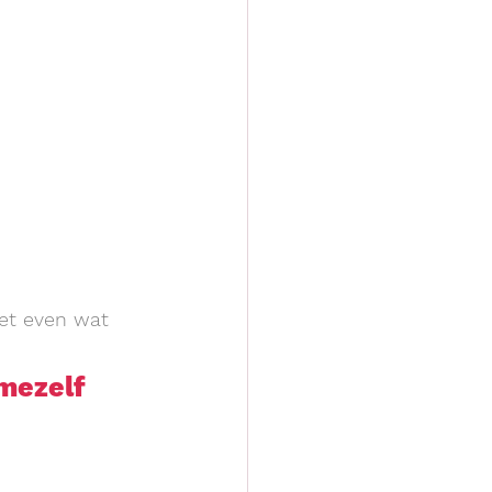
et even wat 
mezelf 