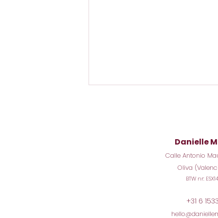
Danielle M
Calle Antonio Ma
Oliva (Valenc
BTW nr: ESX
Altijd aan staan als
ondernemer: zo stop je
met jezelf voorbijlopen
+31 6 153
hello@daniellem