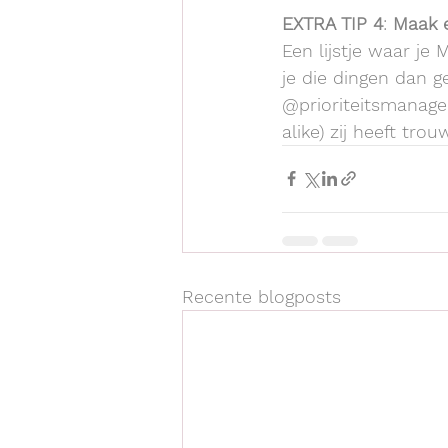
EXTRA TIP 4
: 
Maak e
Een lijstje waar je 
je die dingen dan g
@prioriteitsmanager
alike) zij heeft tro
Recente blogposts