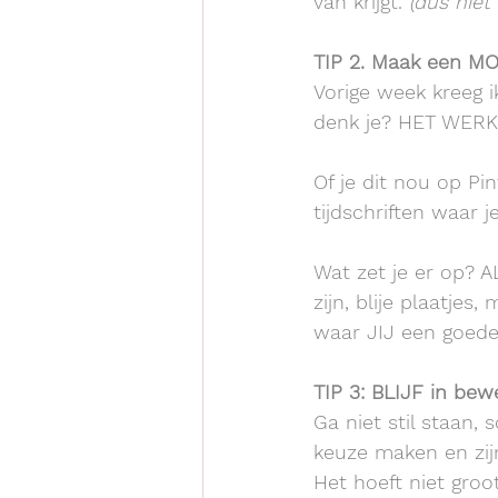
van krijgt. 
(dus niet
TIP 2. Maak een M
Vorige week kreeg i
denk je? HET WERKT
Of je dit nou op Pin
tijdschriften waar j
Wat zet je er op? A
zijn, blije plaatjes
waar JIJ een goede 
TIP 3: BLIJF in bew
Ga niet stil staan,
keuze maken en zij
Het hoeft niet groot