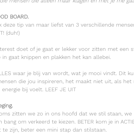
 die mensen die alleen maar klagen en met je me gaa
OOD BOARD.
k deze tip van maar liefst van 3 verschillende mense
! (duh!)
terest doet of je gaat er lekker voor zitten met een s
e in gaat knippen en plakken het kan allebei.
LLES waar je blij van wordt, wat je mooi vindt. Dit 
, mensen die jou inspireren, het maakt niet uit, als het 
energie bij voelt. LEEF JE UIT
eging.
 soms zitten we zo in ons hoofd dat we stil staan, w
n bang om verkeerd te kiezen. BETER kom je in ACTIE
 te zijn, beter een mini stap dan stilstaan.