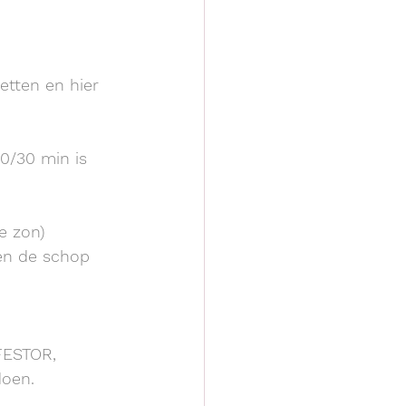
tten en hier 
0/30 min is 
de zon)
en de schop 
FESTOR, 
doen.