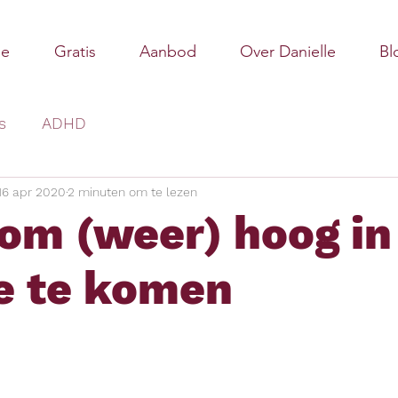
e
Gratis
Aanbod
Over Danielle
Bl
s
ADHD
16 apr 2020
2 minuten om te lezen
 om (weer) hoog in
e te komen