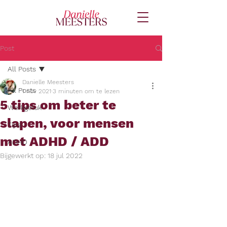
Post
All Posts
Danielle Meesters
All Posts
1 nov 2021
3 minuten om te lezen
5 tips om beter te
Werkgeluk
slapen, voor mensen
Tips
met ADHD / ADD
ADHD
Bijgewerkt op:
18 jul 2022