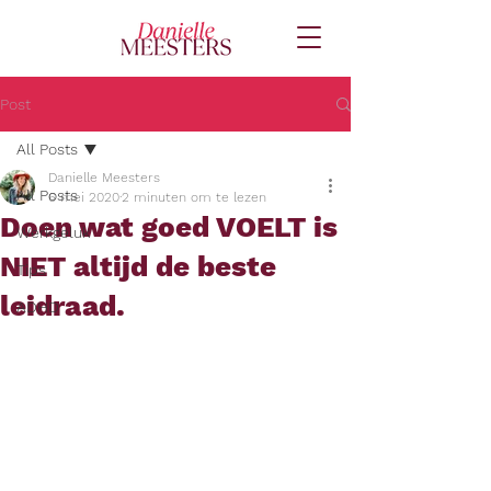
Post
All Posts
Danielle Meesters
All Posts
6 mei 2020
2 minuten om te lezen
Doen wat goed VOELT is
Werkgeluk
NIET altijd de beste
Tips
leidraad.
ADHD