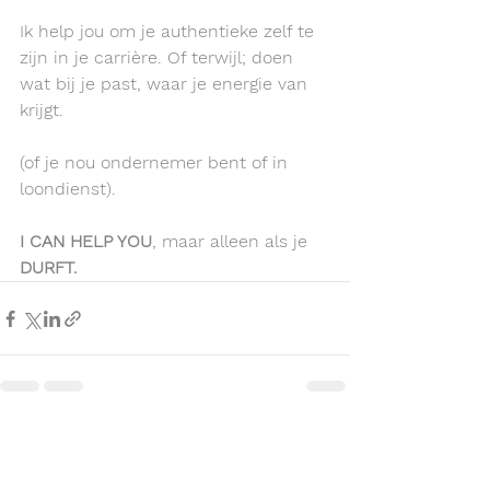
Ik help jou om je authentieke zelf te 
zijn in je carrière. Of terwijl; doen 
wat bij je past, waar je energie
van 
krijgt.
(of je nou ondernemer bent of in 
loondienst).
I CAN HELP YOU
, maar alleen als je 
DURFT.
Alles weergeven
Recente blogposts