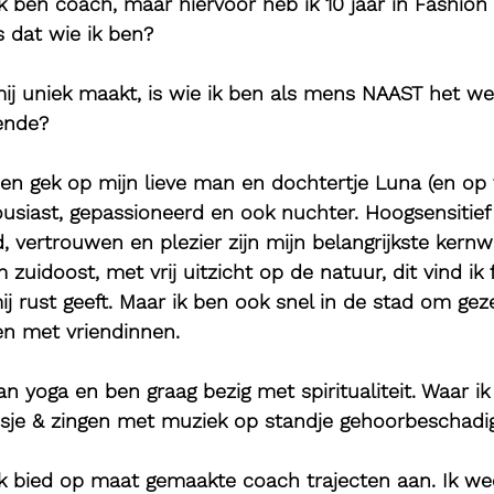
ik ben coach, maar hiervoor heb ik 10 jaar in Fashion
 dat wie ik ben?
ij uniek maakt, is wie ik ben als mens NAAST het wer
gende?
 ben gek op mijn lieve man en dochtertje Luna (en op 
usiast, gepassioneerd en ook nuchter. Hoogsensitief
d, vertrouwen en plezier zijn mijn belangrijkste kernw
uidoost, met vrij uitzicht op de natuur, dit vind ik 
 rust geeft. Maar ik ben ook snel in de stad om geze
en met vriendinnen.
an yoga en ben graag bezig met spiritualiteit. Waar i
nsje & zingen met muziek op standje gehoorbeschadig
ik bied op maat gemaakte coach trajecten aan. Ik we