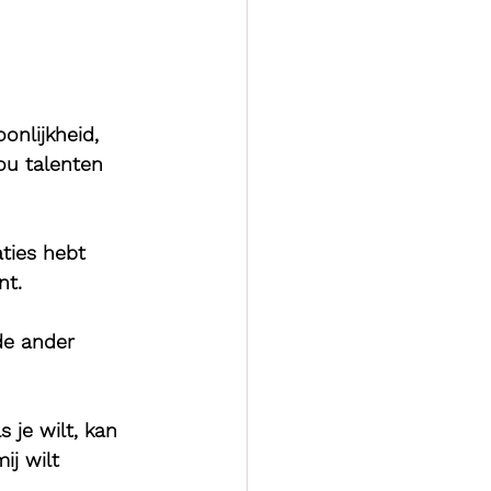
onlijkheid, 
ou talenten 
ties hebt 
nt.
de ander 
s je wilt, kan 
ij wilt 