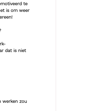
emotiveerd te 
het is om weer 
ereen!
?
rk-
r dat is niet 
en werken zou 