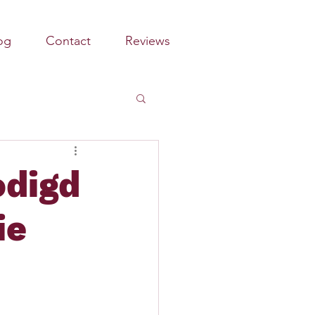
og
Contact
Reviews
odigd
ie