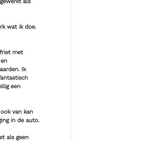
 gewerkt als 
k wat ik doe. 
friet met 
 en 
aarden. Ik 
fantastisch 
llig een 
k ook van kan 
ing in de auto.
et als geen 