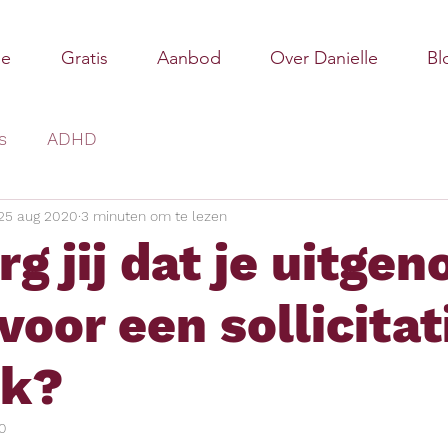
e
Gratis
Aanbod
Over Danielle
Bl
s
ADHD
25 aug 2020
3 minuten om te lezen
g jij dat je uitgen
voor een sollicitat
ek?
0