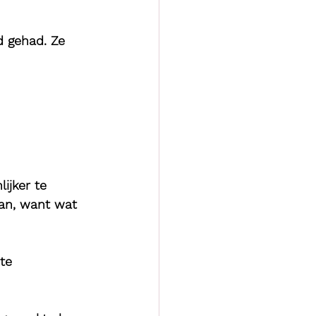
 gehad. Ze 
ijker te 
aan, want wat 
te 