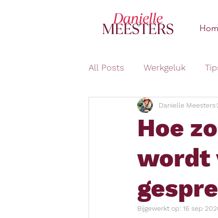
Hom
All Posts
Werkgeluk
Tip
Danielle Meesters
Hoe zor
wordt 
gespr
Bijgewerkt op:
16 sep 202