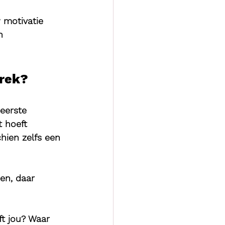
w motivatie 
n 
rek? 
 eerste 
t hoeft 
hien zelfs een 
en, daar 
ft jou? Waar 